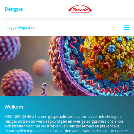
Dengue
Inloggen
Registreer
Welkom
MEDINFO DENGUE is een gespecialiseerd platform voor infectiologen,
reizigersartsen en -verpleegkundigen en overige zorgprofessionals, die
zich inzetten voor het verstrekken van reizigersadvies en preventieve
maatregelen tegen infectieziekten. Hier vindt u wetenschappelijke updates,