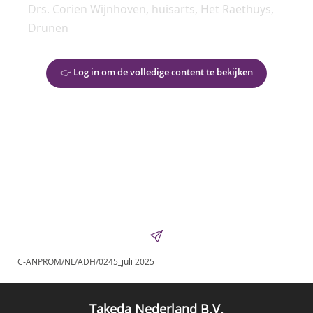
Drs. Corien Wijnhoven, huisarts, Het Raethuys,
Drunen
👉 Log in om de volledige content te bekijken
C-ANPROM/NL/ADH/0245_juli 2025
Takeda Nederland B.V.