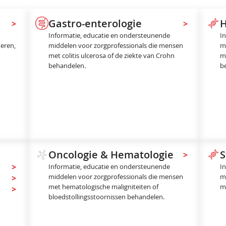
Gastro-enterologie
>
>
Informatie, educatie en ondersteunende
I
deren,
middelen voor zorgprofessionals die mensen
m
met colitis ulcerosa of de ziekte van Crohn
m
behandelen.
b
Oncologie & Hematologie
S
>
>
Informatie, educatie en ondersteunende
I
middelen voor zorgprofessionals die mensen
m
>
met hematologische maligniteiten of
me
>
bloedstollingsstoornissen behandelen.