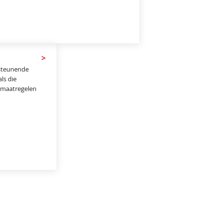
>
rsteunende
ls die
e maatregelen