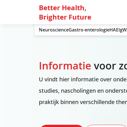
Better Health,
Brighter Future
Neuroscience
Gastro-enterologie
HAE
IgW
Informatie
voor z
U vindt hier informatie over ond
studies, nascholingen en onderst
praktijk binnen verschillende the