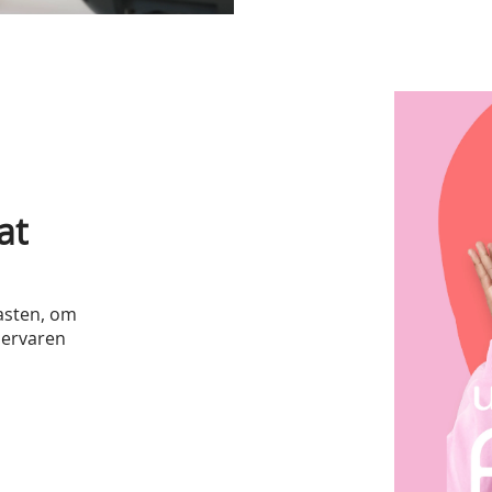
at
asten, om
 ervaren