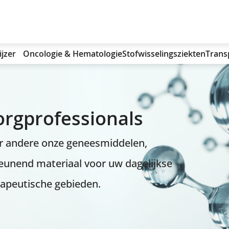
ijzer
Oncologie & Hematologie
Stofwisselingsziekten
Trans
orgprofessionals
er andere onze geneesmiddelen,
eunend materiaal voor uw dagelijkse
rapeutische gebieden.